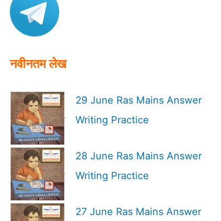
f
o
r
:
नवीनतम लेख
29 June Ras Mains Answer
Writing Practice
28 June Ras Mains Answer
Writing Practice
27 June Ras Mains Answer