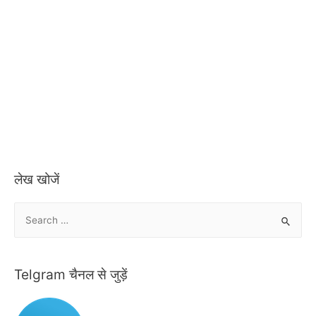
लेख खोजें
S
e
a
r
Telgram चैनल से जुड़ें
c
h