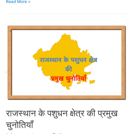
ड्राफ्ट
Read More »
राजस्थान
पशुधन
एवं
डेयरी
विकास
नीति,
2019
राजस्थान के पशुधन क्षेत्र की प्रमुख
चुनोतियाँ