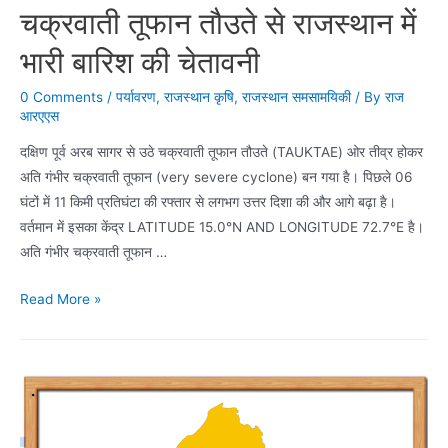
चक्रवाती तूफान तौउते से राजस्थान में
भारी बारिश की चेतावनी
0 Comments
/
पर्यावरण
,
राजस्थान कृषि
,
राजस्थान समसामयिकी
/ By
राज
आरएएस
दक्षिण पूर्व अरब सागर से उठे चक्रवाती तूफान तौउते (TAUKTAE) ओर तीव्र होकर
अति गंभीर चक्रवाती तूफान (very severe cyclone) बन गया है। पिछले 06
घंटों में 11 किमी प्रतिघंटा की रफ्तार से लगभग उत्तर दिशा की और आगे बढ़ा है।
वर्तमान में इसका केंद्र LATITUDE 15.0°N AND LONGITUDE 72.7°E है।
अति गंभीर चक्रवाती तूफान …
चक्रवाती
Read More »
तूफान
तौउते
से
राजस्थान
में
भारी