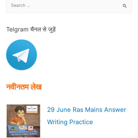
S
e
a
r
Telgram चैनल से जुड़ें
c
h
f
o
r
:
नवीनतम लेख
29 June Ras Mains Answer
Writing Practice