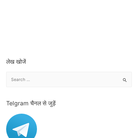
लेख खोजें
S
e
a
r
Telgram चैनल से जुड़ें
c
h
f
o