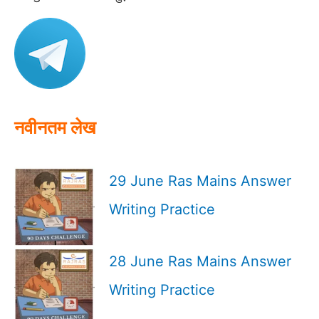
c
h
f
o
r
:
नवीनतम लेख
29 June Ras Mains Answer
Writing Practice
28 June Ras Mains Answer
Writing Practice