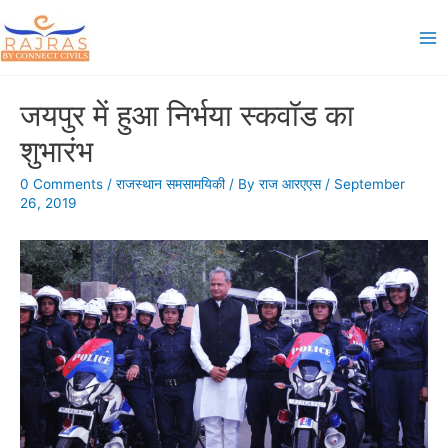
Skip
to
Ma
content
Me
जयपुर में हुआ निर्भया स्कवॉड का
शुभारंभ
0 Comments
/
राजस्थान समसामयिकी
/ By
राज आरएएस
/
September
26, 2019