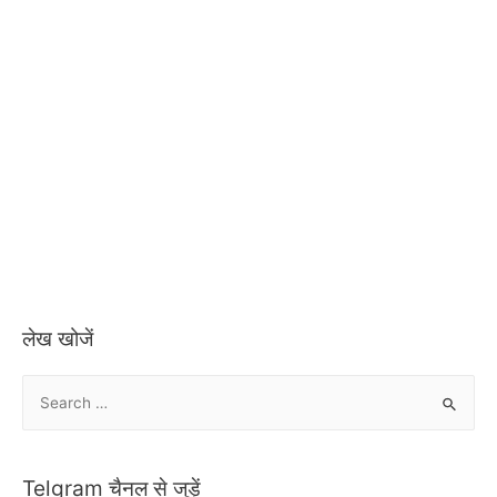
लेख खोजें
S
e
a
r
Telgram चैनल से जुड़ें