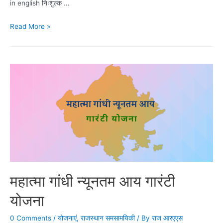
in english निःशुल्क …
मुख्यमंत्री
Read More »
निःशुल्क
अन्नपूर्णा
फूड
पैकेट
योजना
महात्मा गांधी न्यूनतम आय गारंटी
योजना
0 Comments
/
योजनाएं
,
राजस्थान समसामयिकी
/ By
राज आरएएस