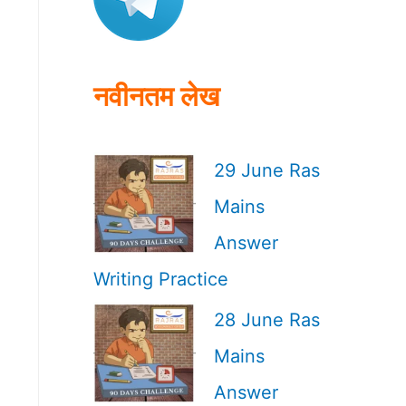
o
r
:
नवीनतम लेख
29 June Ras
Mains
Answer
Writing Practice
28 June Ras
Mains
Answer