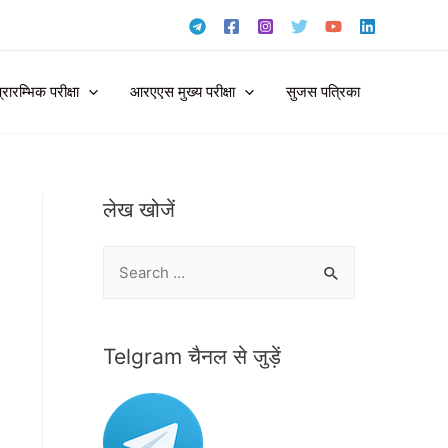
ारम्भिक परीक्षा
आरएएस मुख्य परीक्षा
सुजस पत्रिका
लेख खोजें
S
e
a
r
Telgram चैनल से जुड़ें
c
h
f