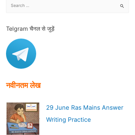
S
e
a
r
Telgram चैनल से जुड़ें
c
h
f
o
r
:
नवीनतम लेख
29 June Ras Mains Answer
Writing Practice