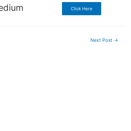
Medium
Click Here
Next Post
→