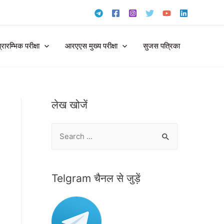
ारम्भिक परीक्षा
आरएएस मुख्य परीक्षा
सुजस पत्रिका
लेख खोजें
S
e
a
r
Telgram चैनल से जुड़ें
c
h
f