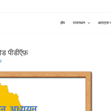
होम
राजस्थान
आरएएस प्र
लोड पीडीऍफ़
9