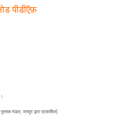
लोड पीडीऍफ़
ं।
 पुस्तक मंडल, जयपुर द्वारा प्रकाशित|