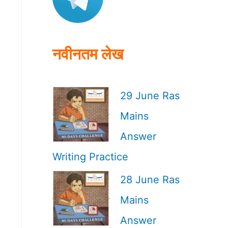
o
r
:
नवीनतम लेख
29 June Ras
Mains
Answer
Writing Practice
28 June Ras
Mains
Answer