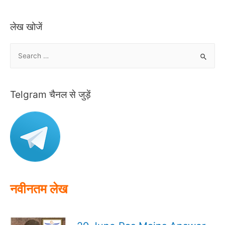
लेख खोजें
S
e
a
r
Telgram चैनल से जुड़ें
c
h
f
o
r
:
नवीनतम लेख