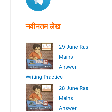
o
r
:
नवीनतम लेख
29 June Ras
Mains
Answer
Writing Practice
28 June Ras
Mains
Answer