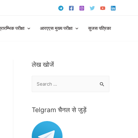
ारम्भिक परीक्षा
आरएएस मुख्य परीक्षा
सुजस पत्रिका
लेख खोजें
S
e
a
r
Telgram चैनल से जुड़ें
c
h
f