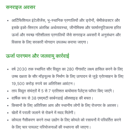
सनराइज अवसर
आर्टिफिशियल इंटेलीजेंस, भू-स्‍थानिक प्रणालियों और ड्रोनों, सेमीकंडक्‍टर और
इसके इको-सिस्‍टम अंतरिक्ष अर्थव्‍यवस्‍था, जीनोमिक्‍स और फार्मास्‍युटिकल्‍स हरित
ऊर्जा और स्‍वच्‍छ गतिशीलता प्रणालियों जैसे सनराइज अवसरों में अनुसंधान और
विकास के लिए सरकारी योगदान उपलब्‍ध कराया जाएगा।
ऊर्जा पारगमन और जलवायु कार्रवाई
वर्ष 2030 तक स्‍थापित सौर विद्युत का 280 गीगावॉट लक्ष्‍य हासिल करने के लिए
उच्‍च दक्षता के सौर मॉड्यूल्‍स के निर्माण के लिए उत्‍पादन से जुड़े प्रोत्‍साहन के लिए
19,500 करोड़ रुपये का अतिरिक्‍त आवंटन।
ताप‍ विद्युत संयंत्रों में 5 से 7 प्रतिशत बायोमास पैलेट्स फॉयर किए जाएंगे।
वार्षिक रूप से 38 एमएमटी कार्बनडाई ऑक्‍साइड की बचत।
किसानों के लिए अतिरिक्‍त आय और स्‍थानीय लोगों के लिए रोजगार के अवसर।
खेतों में पराली जलाने से रोकने में मदद मिलेगी।
कोयला गैसीकरण करने तथा उद्योग के लिए कोयले को रसायनों में परिवर्तित करने
के लिए चार पायलट परियोजनाओं की स्‍थापना की जाएगा।