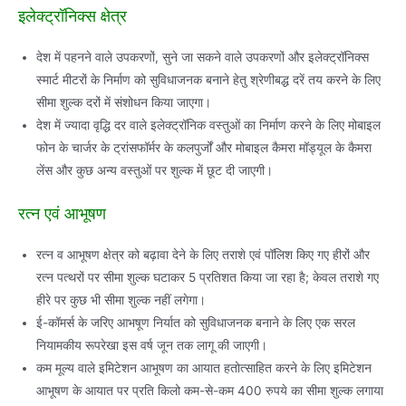
इलेक्‍ट्रॉनिक्‍स क्षेत्र
देश में पहनने वाले उपकरणों, सुने जा सकने वाले उपकरणों और इलेक्‍ट्रॉनिक्‍स
स्‍मार्ट मीटरों के निर्माण को सुविधाजनक बनाने हेतु श्रेणीबद्ध दरें तय करने के लिए
सीमा शुल्‍क दरों में संशोधन किया जाएगा।
देश में ज्‍यादा वृद्धि दर वाले इलेक्‍ट्रॉनिक वस्‍तुओं का निर्माण करने के लिए मोबाइल
फोन के चार्जर के ट्रांसफॉर्मर के कलपुर्जों और मोबाइल कैमरा मॉड्यूल के कैमरा
लेंस और कुछ अन्‍य वस्‍तुओं पर शुल्‍क में छूट दी जाएगी।
रत्‍न एवं आभूषण
रत्‍न व आभूषण क्षेत्र को बढ़ावा देने के लिए तराशे एवं पॉलिश किए गए हीरों और
रत्‍न पत्‍थरों पर सीमा शुल्‍क घटाकर 5 प्रतिशत किया जा रहा है; केवल तराशे गए
हीरे पर कुछ भी सीमा शुल्‍क नहीं लगेगा।
ई-कॉमर्स के जरिए आभषूण निर्यात को सुविधाजनक बनाने के लिए एक सरल
नियामकीय रूपरेखा इस वर्ष जून तक लागू की जाएगी।
कम मूल्‍य वाले इमिटेशन आभूषण का आयात हतोत्‍साहित करने के लिए इमिटेशन
आभूषण के आयात पर प्रति किलो कम-से-कम 400 रुपये का सीमा शुल्‍क लगाया