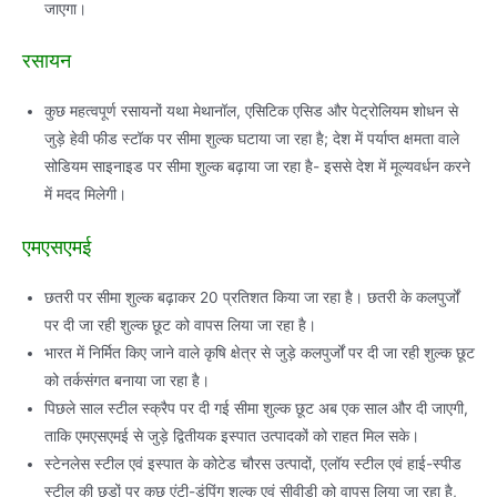
जाएगा।
रसायन
कुछ महत्‍वपूर्ण रसायनों यथा मेथानॉल, एसि‍टिक एसिड और पेट्रोलियम शोधन से
जुड़े हेवी फीड स्‍टॉक पर सीमा शुल्‍क घटाया जा रहा है; देश में पर्याप्‍त क्षमता वाले
सोडियम साइ‍नाइड पर सीमा शुल्‍क बढ़ाया जा रहा है- इससे देश में मूल्‍यवर्धन करने
में मदद मिलेगी।
एमएसएमई
छतरी पर सीमा शुल्‍क बढ़ाकर 20 प्रतिशत किया जा रहा है। छतरी के कलपुर्जों
पर दी जा रही शुल्‍क छूट को वापस लिया जा रहा है।
भारत में निर्मित किए जाने वाले कृषि क्षेत्र से जुड़े कलपुर्जों पर दी जा रही शुल्‍क छूट
को तर्कसंगत बनाया जा रहा है।
पिछले साल स्‍टील स्‍क्रैप पर दी गई सीमा शुल्‍क छूट अब एक साल और दी जाएगी,
ताकि एमएसएमई से जुड़े द्वितीयक इस्‍पात उत्‍पादकों को राहत मिल सके।
स्‍टेनलेस स्‍टील एवं इस्‍पात के कोटेड चौरस उत्‍पादों, एलॉय स्‍टील एवं हाई-स्‍पीड
स्‍टील की छड़ों पर कुछ एंटी-डंपिंग शुल्‍क एवं सीवीडी को वापस लिया जा रहा है,