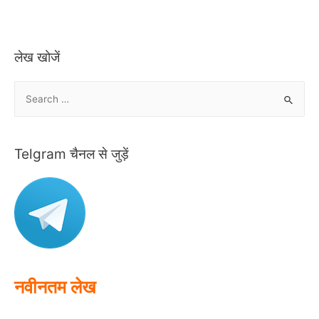
लेख खोजें
S
e
a
r
Telgram चैनल से जुड़ें
c
h
f
o
r
:
नवीनतम लेख