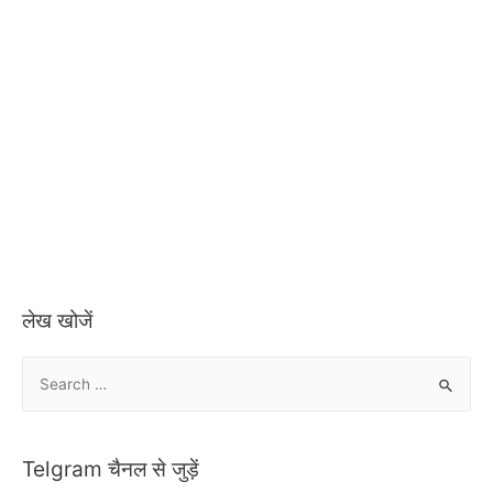
लेख खोजें
S
e
a
r
Telgram चैनल से जुड़ें
c