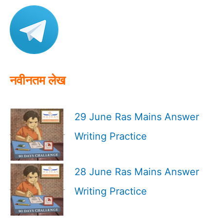
h
f
o
r
:
नवीनतम लेख
29 June Ras Mains Answer
Writing Practice
28 June Ras Mains Answer
Writing Practice