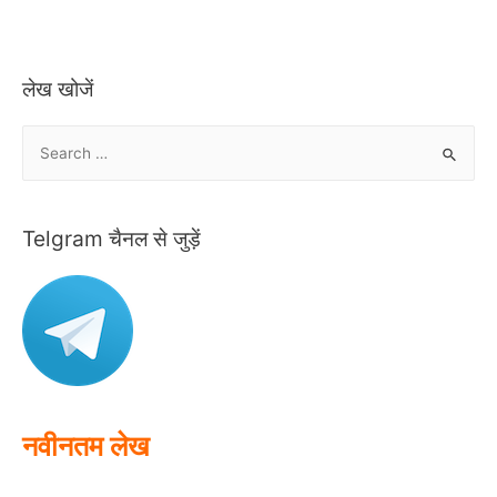
लेख खोजें
S
e
a
r
Telgram चैनल से जुड़ें
c
h
f
o
r
:
नवीनतम लेख