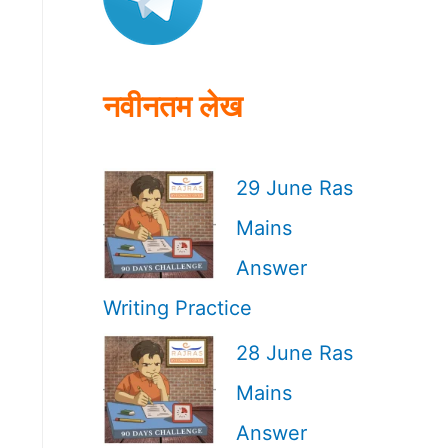
o
r
:
नवीनतम लेख
29 June Ras
Mains
Answer
Writing Practice
28 June Ras
Mains
Answer