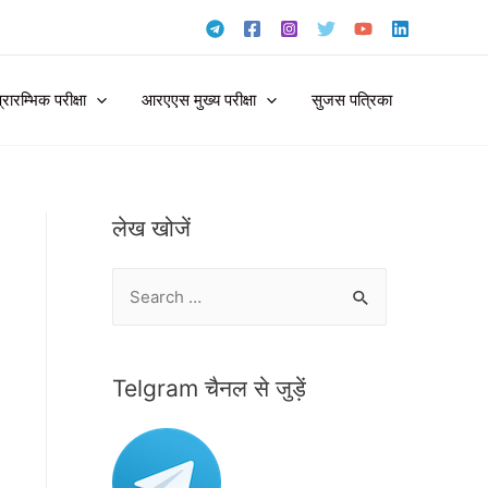
ारम्भिक परीक्षा
आरएएस मुख्य परीक्षा
सुजस पत्रिका
लेख खोजें
S
e
a
r
Telgram चैनल से जुड़ें
c
h
f