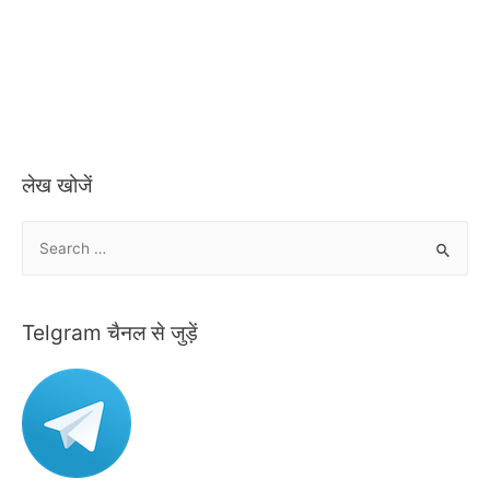
लेख खोजें
S
e
a
r
Telgram चैनल से जुड़ें
c
h
f
o
r