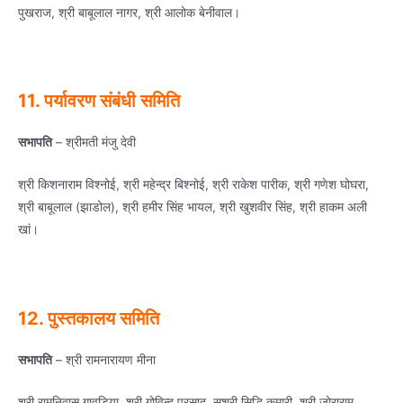
पुखराज, श्री बाबूलाल नागर, श्री आलोक बेनीवाल।
11. पर्यावरण संबंधी समिति
सभापति
– श्रीमती मंजु देवी
श्री किशनाराम विश्‍नोई, श्री महेन्‍द्र बिश्‍नोई, श्री राकेश पारीक, श्री गणेश घोघरा,
श्री बाबूलाल (झाडोल), श्री हमीर सिंह भायल, श्री खुशवीर सिंह, श्री हाकम अली
खां।
12. पुस्‍तकालय समिति
सभापति
– श्री रामनारायण मीना
श्री रामनिवास गावडिया, श्री गोविन्‍द प्रसाद, सुश्री सिद्धि कुमारी, श्री जोराराम