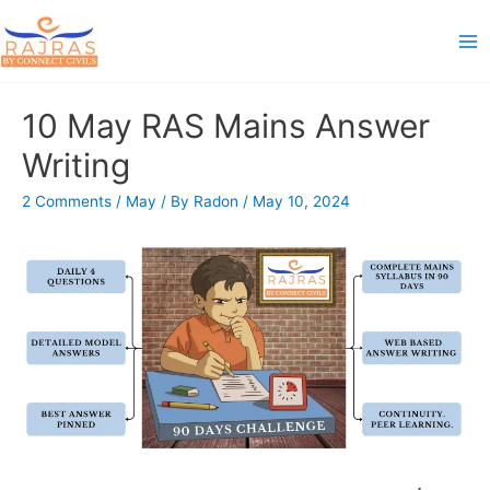
Skip
to
Ma
content
Me
10 May RAS Mains Answer
Writing
2 Comments
/
May
/ By
Radon
/
May 10, 2024