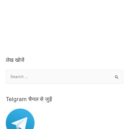
लेख खोजें
S
e
a
r
Telgram चैनल से जुड़ें
c
h
f
o