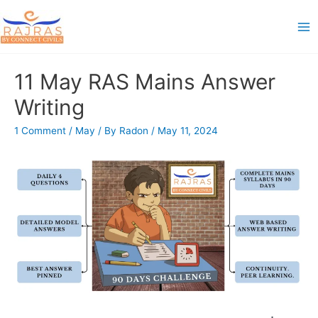
Skip
to
Ma
content
Me
11 May RAS Mains Answer
Writing
1 Comment
/
May
/ By
Radon
/
May 11, 2024