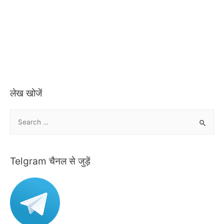
लेख खोजें
S
e
a
r
Telgram चैनल से जुड़ें
c
h
f
o
r