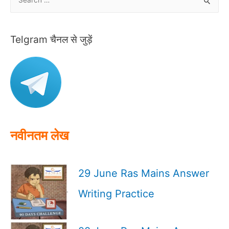
e
a
r
Telgram चैनल से जुड़ें
c
h
f
o
r
:
नवीनतम लेख
29 June Ras Mains Answer
Writing Practice