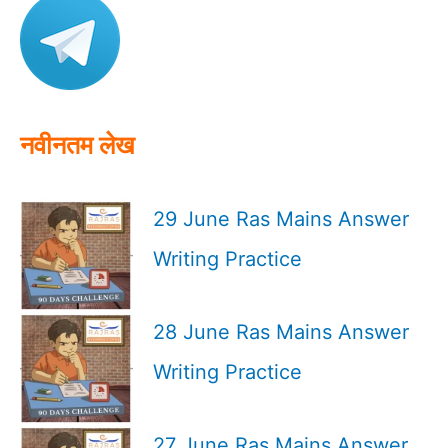
h
f
o
r
:
नवीनतम लेख
29 June Ras Mains Answer
Writing Practice
28 June Ras Mains Answer
Writing Practice
27 June Ras Mains Answer