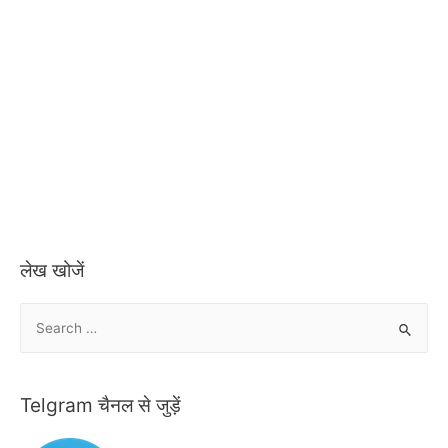
लेख खोजें
S
e
a
r
Telgram चैनल से जुड़ें
c