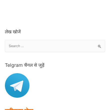
लेख खोजें
S
e
a
r
Telgram चैनल से जुड़ें
c
h
f
o
r
: