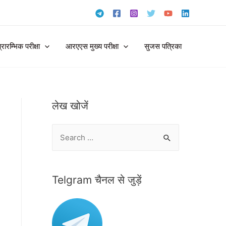
ारम्भिक परीक्षा
आरएएस मुख्य परीक्षा
सुजस पत्रिका
लेख खोजें
S
e
a
r
Telgram चैनल से जुड़ें
c
h
f