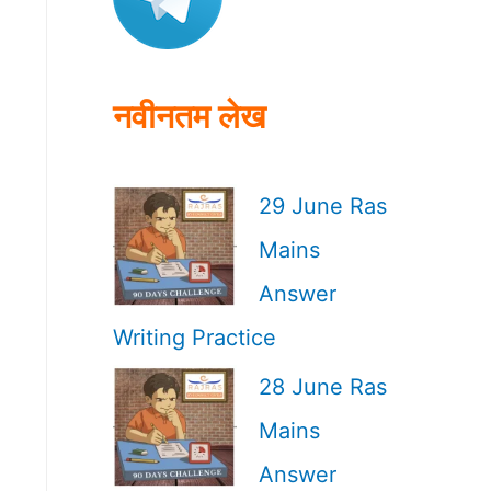
o
r
:
नवीनतम लेख
29 June Ras
Mains
Answer
Writing Practice
28 June Ras
Mains
Answer