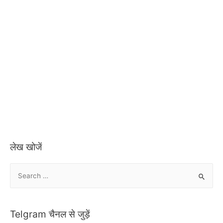
लेख खोजें
S
e
a
r
Telgram चैनल से जुड़ें