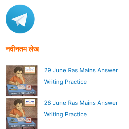
c
h
f
o
r
:
नवीनतम लेख
29 June Ras Mains Answer
Writing Practice
28 June Ras Mains Answer
Writing Practice