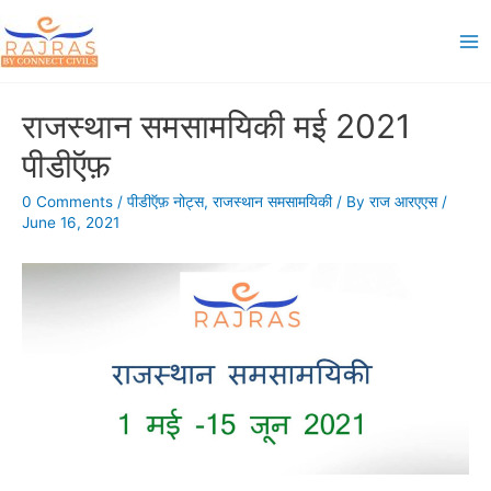
Skip
to
Ma
content
Me
राजस्थान समसामयिकी मई 2021
पीडीऍफ़
0 Comments
/
पीडीऍफ़ नोट्स
,
राजस्थान समसामयिकी
/ By
राज आरएएस
/
June 16, 2021