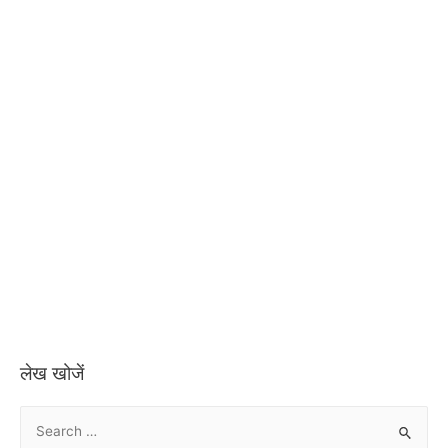
लेख खोजें
S
e