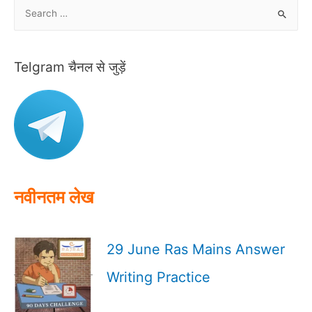
S
e
a
r
Telgram चैनल से जुड़ें
c
h
f
o
r
:
नवीनतम लेख
29 June Ras Mains Answer
Writing Practice