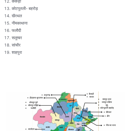
केकड़ी
कोटपूतली- बहरोड़
खैरथल
नीमकाथाना
फलौदी
सलूम्बर
सांचौर
शाहपुरा