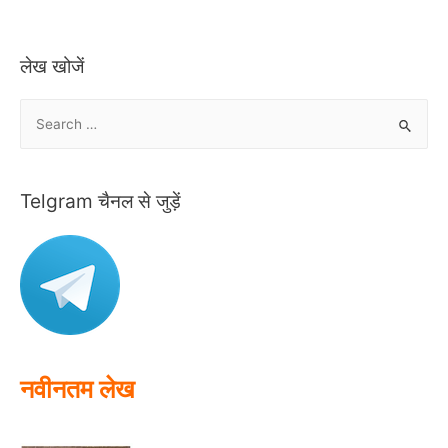
लेख खोजें
S
e
a
r
Telgram चैनल से जुड़ें
c
h
f
o
r
:
नवीनतम लेख