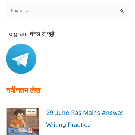
S
e
a
r
Telgram चैनल से जुड़ें
c
h
f
o
r
:
नवीनतम लेख
29 June Ras Mains Answer
Writing Practice