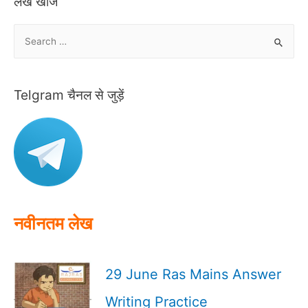
लेख खोजें
S
e
a
r
Telgram चैनल से जुड़ें
c
h
f
o
r
:
नवीनतम लेख
29 June Ras Mains Answer
Writing Practice