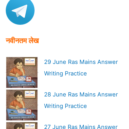
f
o
r
:
नवीनतम लेख
29 June Ras Mains Answer
Writing Practice
28 June Ras Mains Answer
Writing Practice
27 June Ras Mains Answer