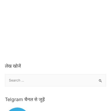
लेख खोजें
S
e
a
r
Telgram चैनल से जुड़ें
c
h