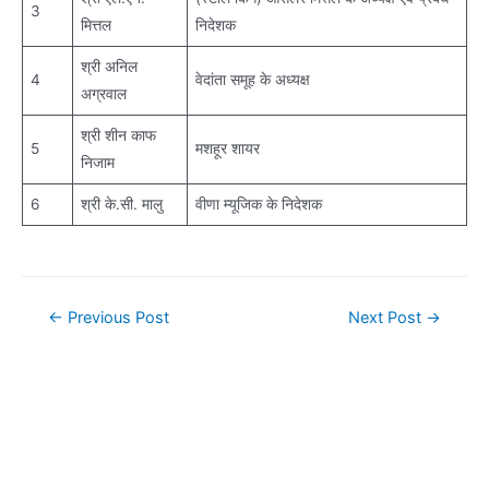
3
मित्तल
निदेशक
श्री अनिल
4
वेदांता समूह के अध्यक्ष
अग्रवाल
श्री शीन काफ
5
मशहूर शायर
निजाम
6
श्री के.सी. मालु
वीणा म्यूजिक के निदेशक
Post
←
Previous Post
Next Post
→
navigation