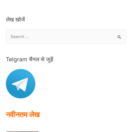
लेख खोजें
S
e
a
r
Telgram चैनल से जुड़ें
c
h
f
o
r
:
नवीनतम लेख