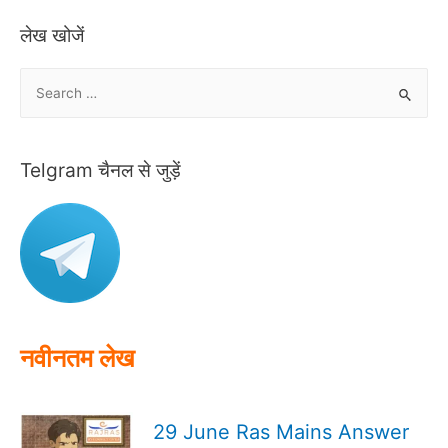
लेख खोजें
S
e
a
r
Telgram चैनल से जुड़ें
c
h
f
o
r
:
नवीनतम लेख
29 June Ras Mains Answer