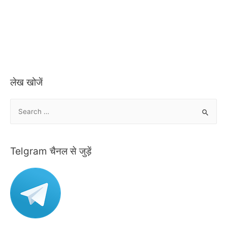
लेख खोजें
S
e
a
r
Telgram चैनल से जुड़ें
c
h
f
o
r