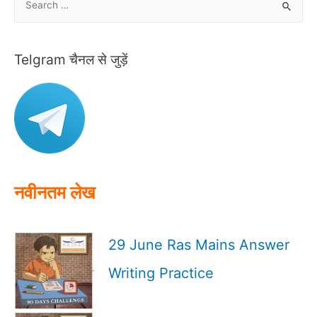
e
a
r
Telgram चैनल से जुड़ें
c
h
f
o
r
:
नवीनतम लेख
29 June Ras Mains Answer
Writing Practice