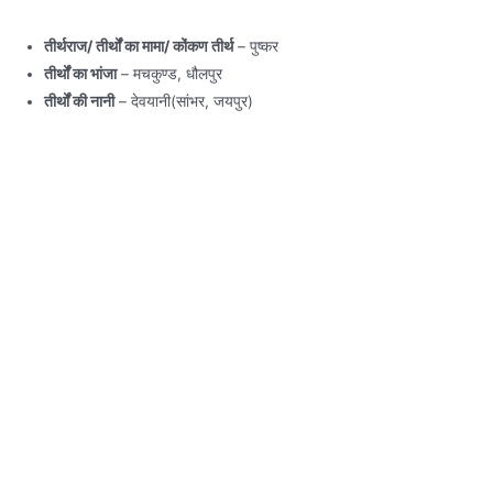
तीर्थराज/ तीर्थों का मामा/ कोंकण तीर्थ
– पुष्कर
तीर्थों का भांजा
– मचकुण्ड, धौलपुर
तीर्थों की नानी
– देवयानी(सांभर, जयपुर)