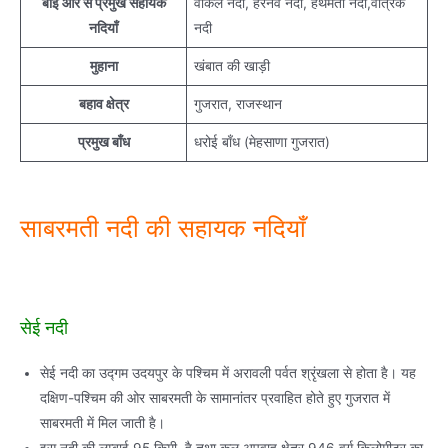
बाईं और से प्रमुख सहायक
वाकल नदी, हरनव नदी, हथमती नदी,वात्रक
नदियाँ
नदी
मुहाना
खंबात की खाड़ी
बहाव क्षेत्र
गुजरात, राजस्थान
प्रमुख बाँध
धरोई बाँध (मेहसाणा गुजरात)
साबरमती नदी की सहायक नदियाँ
सेई नदी
सेई नदी का उद्गम उदयपुर के पश्चिम में अरावली पर्वत श्रृंखला से होता है। यह
दक्षिण-पश्चिम की ओर साबरमती के सामानांतर प्रवाहित होते हुए गुजरात में
साबरमती में मिल जाती है।
इस नदी की लम्बाई 95 किमी. है तथा कुल अपवाह क्षेत्र 946 वर्ग किलोमीटर का