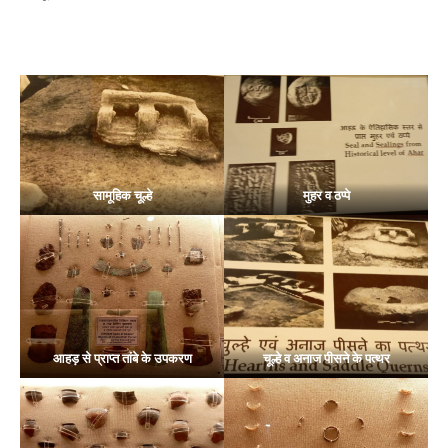
सामूहिक चूल्हे
मुहर व ठप्पे
आहड़ से प्राप्त तांबे के उपकरण
चूल्हे व अनाज पीसने के पत्थर