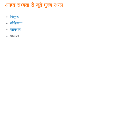
आहड़ सभ्यता से जुड़े मुख्य स्थल
गिलुण्ड
ओझियाना
बालाथल
पछमता