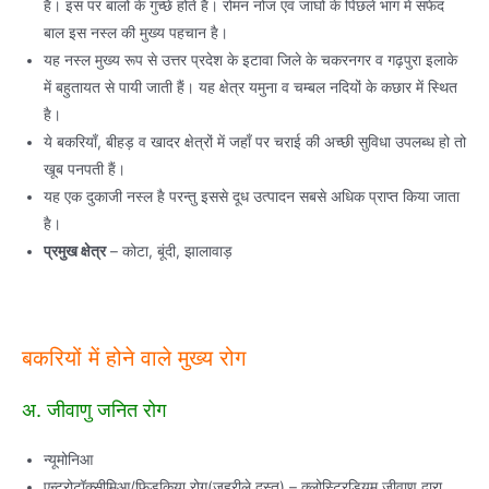
है। इस पर बालों के गुच्छे होते हैं। रोमन नोज एवं जांघों के पिछले भाग में सफेद
बाल इस नस्ल की मुख्य पहचान है।
यह नस्ल मुख्य रूप से उत्तर प्रदेश के इटावा जिले के चकरनगर व गढ़पुरा इलाके
में बहुतायत से पायी जाती हैं। यह क्षेत्र यमुना व चम्बल नदियों के कछार में स्थित
है।
ये बकरियाँ, बीहड़ व खादर क्षेत्रों में जहाँ पर चराई की अच्छी सुविधा उपलब्ध हो तो
खूब पनपती हैं।
यह एक दुकाजी नस्ल है परन्तु इससे दूध उत्पादन सबसे अधिक प्राप्त किया जाता
है।
प्रमुख क्षेत्र
– कोटा, बूंदी, झालावाड़
बकरियों में होने वाले मुख्य रोग
अ. जीवाणु जनित रोग
न्यूमोनिआ
एन्ट्रोटॉक्सीमिआ/फिड़किया रोग(जहरीले दस्त) – क्लोस्ट्रिडियम जीवाणु द्वारा