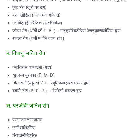
फुट रोग (खुरों का रोग)
ब्रुसलोसिस (संक्रामक गर्भपात)
गलघोंटू (हीमोरैजिक सेप्टिसिमीआ)
जोन्स रोग (आँतों की T. B. ) – माइक्रोबैक्टीरिया पैराट्यूबरक्लोसिस द्वारा
थनैला रोग (थनों में होने वाला रोग )
ब. विषाणु जनित रोग
कंटेजियस एक्थाइमा (मोहा)
खुरपका मुहपका (F. M. D)
नील सर्ना (ब्लूटंग) रोग – क्यूलिकवाइडस मच्छर द्वारा
बकरी प्लेग (P. P. R.) – मोरबिली वायरस द्वारा
स. परजीवी जनित रोग
पेराएम्फीस्टोमीयसिस
फेसीओलिएसिस
सिस्टोसोमिएसिस