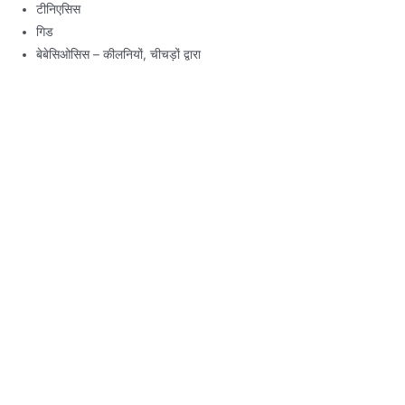
टीनिएसिस
गिड
बेबेसिओसिस – कीलनियों, चीचड़ों द्वारा