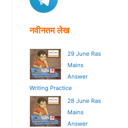
o
r
:
नवीनतम लेख
29 June Ras
Mains
Answer
Writing Practice
28 June Ras
Mains
Answer