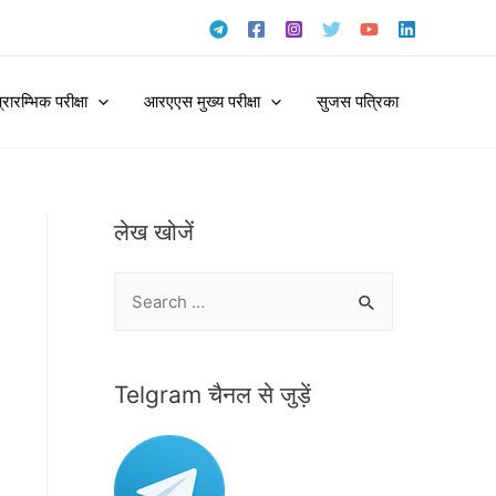
ारम्भिक परीक्षा
आरएएस मुख्य परीक्षा
सुजस पत्रिका
लेख खोजें
S
e
a
r
Telgram चैनल से जुड़ें
c
h
f