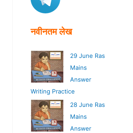
o
r
:
नवीनतम लेख
29 June Ras
Mains
Answer
Writing Practice
28 June Ras
Mains
Answer