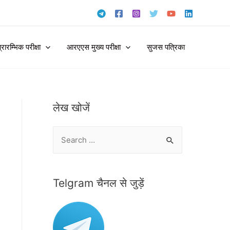
ारम्भिक परीक्षा
आरएएस मुख्य परीक्षा
सुजस पत्रिका
लेख खोजें
S
e
a
r
Telgram चैनल से जुड़ें
c
h
f