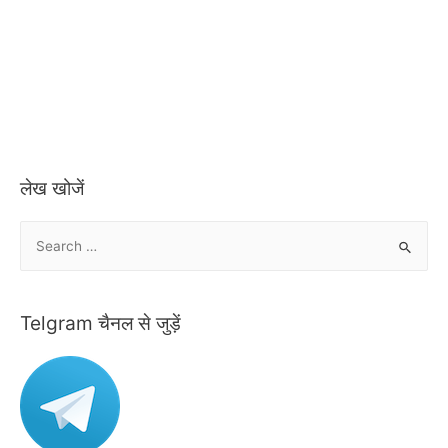
लेख खोजें
S
e
a
r
Telgram चैनल से जुड़ें
c
h
f
o