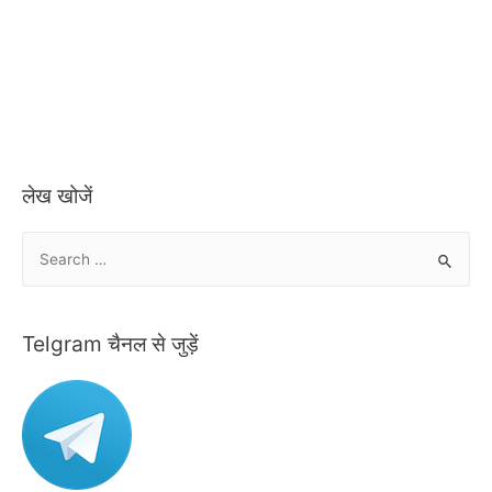
लेख खोजें
S
e
a
r
Telgram चैनल से जुड़ें
c
h
f
o
r