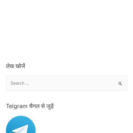
लेख खोजें
S
e
a
r
Telgram चैनल से जुड़ें
c
h
f