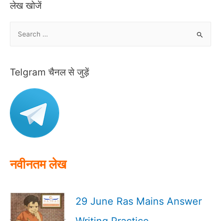
लेख खोजें
S
e
a
r
Telgram चैनल से जुड़ें
c
h
f
o
r
:
नवीनतम लेख
29 June Ras Mains Answer
Writing Practice