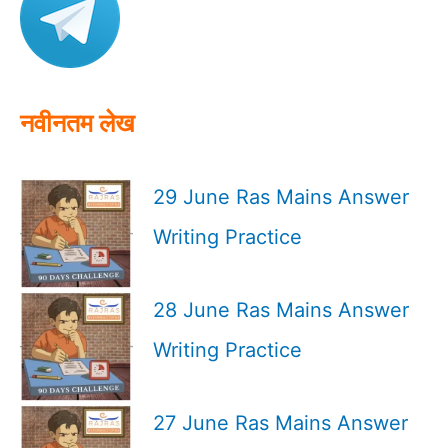
f
o
r
:
नवीनतम लेख
29 June Ras Mains Answer
Writing Practice
28 June Ras Mains Answer
Writing Practice
27 June Ras Mains Answer