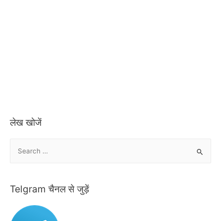
लेख खोजें
S
e
a
r
Telgram चैनल से जुड़ें
c
h