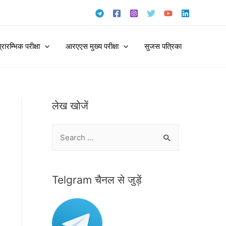
ारम्भिक परीक्षा
आरएएस मुख्य परीक्षा
सुजस पत्रिका
लेख खोजें
S
e
a
r
Telgram चैनल से जुड़ें
c
h
f