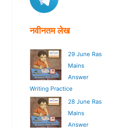
o
r
:
नवीनतम लेख
29 June Ras
Mains
Answer
Writing Practice
28 June Ras
Mains
Answer