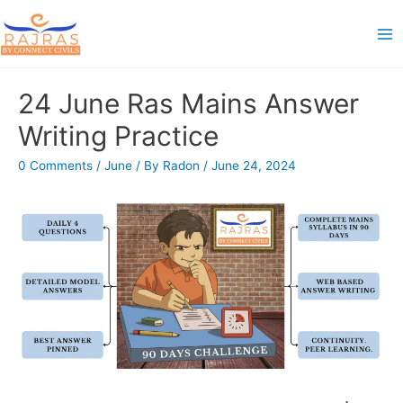
Skip
to
Ma
content
Me
24 June Ras Mains Answer
Writing Practice
0 Comments
/
June
/ By
Radon
/
June 24, 2024