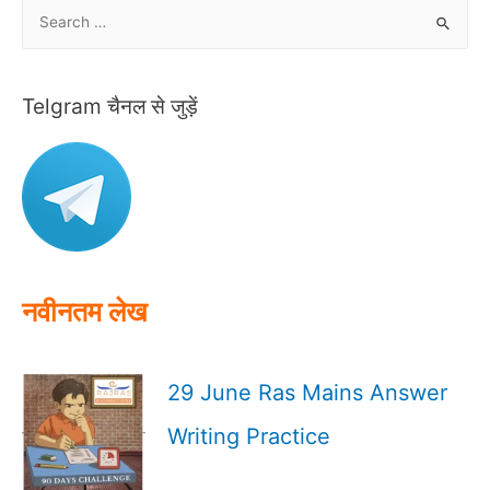
S
e
a
r
Telgram चैनल से जुड़ें
c
h
f
o
r
:
नवीनतम लेख
29 June Ras Mains Answer
Writing Practice