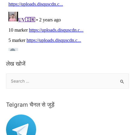
लेख खोजें
S
e
a
r
Telgram चैनल से जुड़ें
c
h
f
o