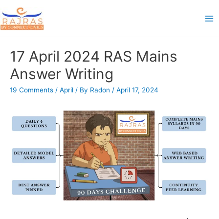
Skip
to
Ma
content
Me
17 April 2024 RAS Mains
Answer Writing
19 Comments
/
April
/ By
Radon
/
April 17, 2024