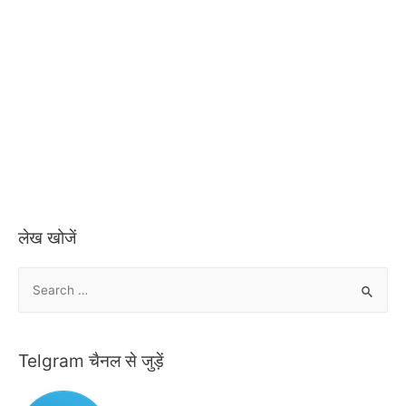
लेख खोजें
S
e
a
r
Telgram चैनल से जुड़ें
c
h