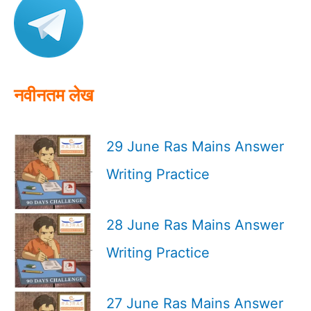
f
o
r
:
नवीनतम लेख
29 June Ras Mains Answer
Writing Practice
28 June Ras Mains Answer
Writing Practice
27 June Ras Mains Answer