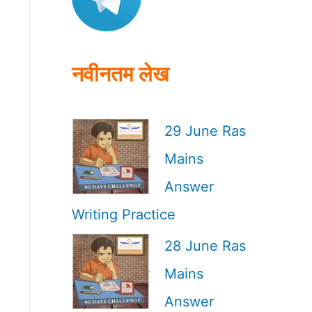
o
r
:
नवीनतम लेख
29 June Ras
Mains
Answer
Writing Practice
28 June Ras
Mains
Answer