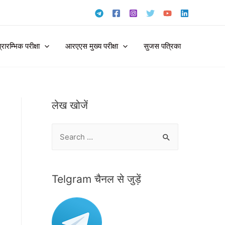
ारम्भिक परीक्षा
आरएएस मुख्य परीक्षा
सुजस पत्रिका
लेख खोजें
S
e
a
r
Telgram चैनल से जुड़ें
c
h
f